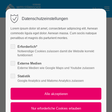
Menu
Login
Datenschutzeinstellungen
Benutzername
Lorem ipsum dolor sit amet, consectetuer adipiscing elit. Aenean
commodo ligula eget dolor. Aenean massa. Cum sociis natoque
penatibus et magnis dis parturient montes.
Was wir für unsere Mitglieder
Passwort
Erforderlich*
tun
Notwendige Cookies zulassen damit die Website korrekt
funktioniert
Externe Medien
Warum sollten Sie Mitglied in unserem Verband
Externe Medien wie Google Maps und Youtube zulassen
Anmelden
werden - was haben wir zu bieten?
Statistik
Google Analytics und Matomo Analytics zulassen
Register
|
Lost your password?
Als Verband Mittelständischer Bauunternehmen
Sachsen/Sachsen-Anhalt e.V. unterstützen wir die
Support
Mitgliedsunternehmen mit umfassenden
Lorem ipsum dolor sit amet:
Informationen zu rechtlichen, wirtschaftlichen und