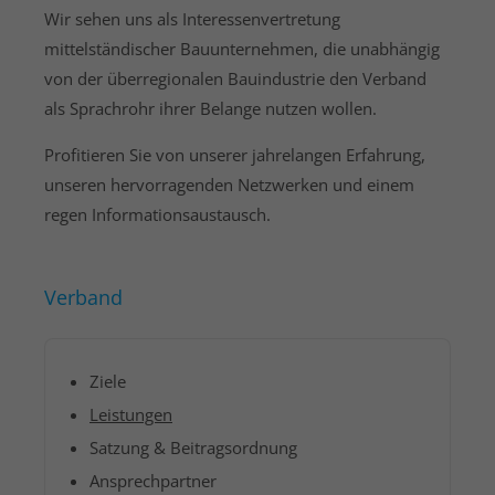
Wir sehen uns als Interessenvertretung
About us
mittelständischer Bauunternehmen, die unabhängig
von der überregionalen Bauindustrie den Verband
Lorem ipsum dolor sit amet, consectetuer
als Sprachrohr ihrer Belange nutzen wollen.
adipiscing elit.
Aenean commodo ligula eget dolor. Aenean massa.
Profitieren Sie von unserer jahrelangen Erfahrung,
Cum sociis natoque penatibus et magnis dis
unseren hervorragenden Netzwerken und einem
parturient montes, nascetur ridiculus mus. Donec
regen Informationsaustausch.
quam felis, ultricies nec.
Verband
Ziele
Leistungen
Satzung & Beitragsordnung
Ansprechpartner