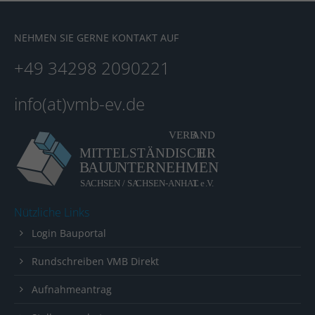
About us
NEHMEN SIE GERNE KONTAKT AUF
Lorem ipsum dolor sit amet, consectetuer
+49 34298 2090221
adipiscing elit.
Aenean commodo ligula eget dolor. Aenean massa.
info(at)vmb-ev.de
Cum sociis natoque penatibus et magnis dis
parturient montes, nascetur ridiculus mus. Donec
quam felis, ultricies nec.
Nützliche Links
Login Bauportal
Rundschreiben VMB Direkt
Aufnahmeantrag