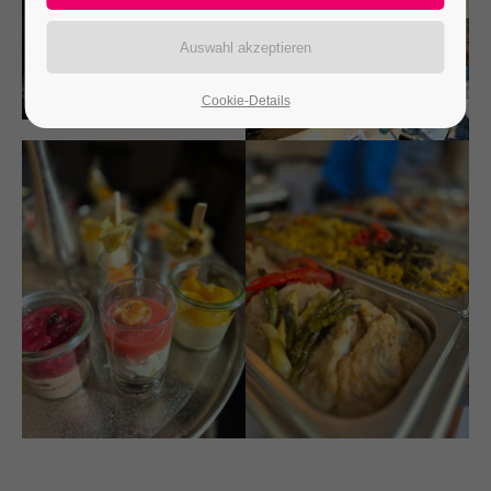
24h
/ 365days
Cookie-Details
We offer support for our customers
Mon - Fri 8:00am - 5:00pm
(GMT +1)
Get in touch
Cybersteel Inc.
376-293 City Road, Suite 600
San Francisco, CA 94102
Have any questions?
+44 1234 567 890
Drop us a line
info@yourdomain.com