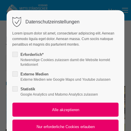
Menu
Login
Datenschutzeinstellungen
Benutzername
Lorem ipsum dolor sit amet, consectetuer adipiscing elit. Aenean
Mitgliederversammlung &
commodo ligula eget dolor. Aenean massa. Cum sociis natoque
Thementag 2025
penatibus et magnis dis parturient montes.
Passwort
Erforderlich*
07.05.2025
Notwendige Cookies zulassen damit die Website korrekt
funktioniert
ORT: VILLA ROSENTAL LEIPZIG
Externe Medien
Externe Medien wie Google Maps und Youtube zulassen
Anmelden
Statistik
Google Analytics und Matomo Analytics zulassen
Register
|
Lost your password?
Support
Lorem ipsum dolor sit amet: